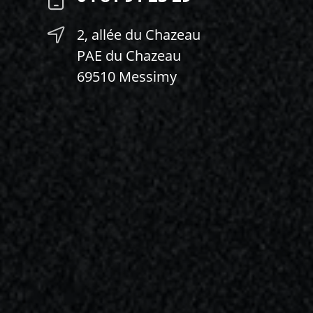
2, allée du Chazeau
04 81 91 23 29
PAE du Chazeau
69510 Messimy
Nous contacter
Showroom