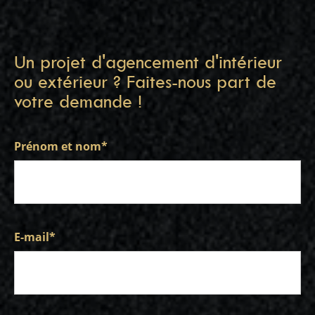
Un projet d'agencement d'intérieur
ou extérieur ? Faites-nous part de
votre demande !
Prénom et nom
*
E-mail
*