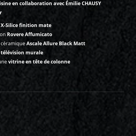
isine en collaboration avec Émilie CHAUSY
r
e
X-Silice finition mate
ion
Rovere Affumicato
en céramique
Ascale Allure Black Matt
e
télévision murale
’une
vitrine en tête de colonne