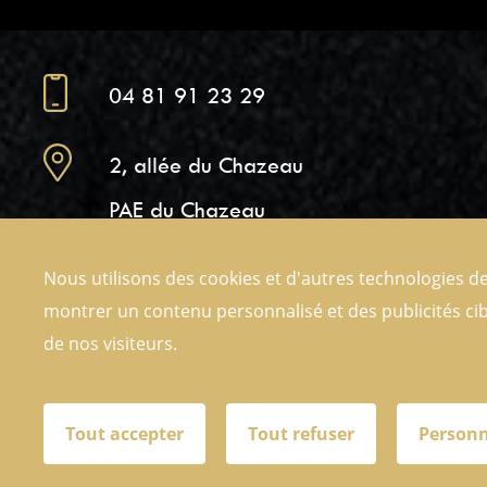
04 81 91 23 29
2, allée du Chazeau
PAE du Chazeau
69510 Messimy
Nous utilisons des cookies et d'autres technologies de
montrer un contenu personnalisé et des publicités cib
de nos visiteurs.
Nous contacter
Tout accepter
Tout refuser
Personn