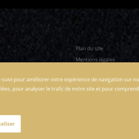
Plan du site
Mentions légales
Réalisation Helli Hello
 suivi pour améliorer votre expérience de navigation sur no
lées, pour analyser le trafic de notre site et pour compren
aliser